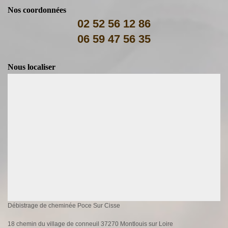
Nos coordonnées
02 52 56 12 86
06 59 47 56 35
Nous localiser
Débistrage de cheminée Poce Sur Cisse
18 chemin du village de conneuil 37270 Montlouis sur Loire