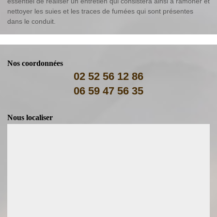
essentiel de réaliser un entretien qui consistera ainsi à ramoner et
nettoyer les suies et les traces de fumées qui sont présentes
dans le conduit.
Nos coordonnées
02 52 56 12 86
06 59 47 56 35
Nous localiser