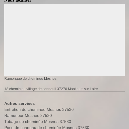
Nous localiser
Ramonage de cheminée Mosnes
18 chemin du village de conneuil 37270 Montlouis sur Loire
Autres services
Entretien de cheminée Mosnes 37530
Ramoneur Mosnes 37530
Tubage de cheminée Mosnes 37530
Pose de chapeau de cheminée Mosnes 37530