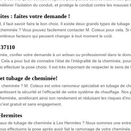
iorer l’isolation du conduit, et protège le conduit contre les mauvais t
tes : faites votre demande !
 il faut savoir faire le bon choix. Il existe deux grands types de tubag
 cheminée ? Vous pouvez facilement contacter M. Coteux pour cela. Si 
nombreux facteurs qui peuvent changer à tout moment le coût.
 37110
inée, confier votre demande à un artisan ou professionnel dans le dom
Cela a pour but de connaitre l’état de l’intégralité de la cheminée, pour vo
s effectuer la pose choisi. Il est très important de respecter le sens de 
et tubage de cheminée!
tre cheminée ? M. Coteux est votre ramoneur spécialisé en tubage de c
rantissant la sécurité et l'efficacité de votre système de chauffage. Nos
eminée, améliorant ainsi son rendement et réduisant les risques d'ince
 c'est gratuit et sans engagement.
 Hermites
avaux de tubage de cheminée à Les Hermites ? Nous sommes une entrep
s effectuons la pose après avoir fait le ramonage de votre cheminée. 