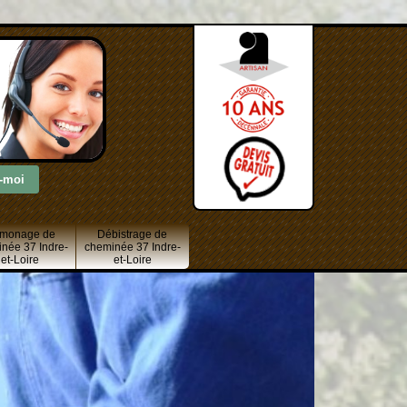
monage de
Débistrage de
née 37 Indre-
cheminée 37 Indre-
et-Loire
et-Loire