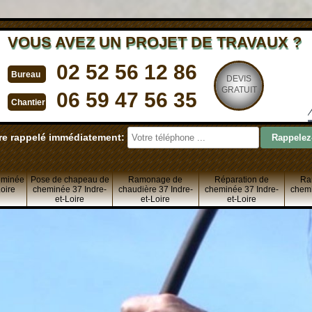
VOUS AVEZ UN PROJET DE TRAVAUX ?
02 52 56 12 86
Bureau
DEVIS
GRATUIT
06 59 47 56 35
Chantier
re rappelé immédiatement:
eminée
Pose de chapeau de
Ramonage de
Réparation de
Ra
Loire
cheminée 37 Indre-
chaudière 37 Indre-
cheminée 37 Indre-
chemi
et-Loire
et-Loire
et-Loire