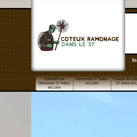
Et
Entretien de
Ramoneur 37 Indre-
Tubage de ch
cheminée 37 Indre-
et-Loire
37 Indre-et-
et-Loire