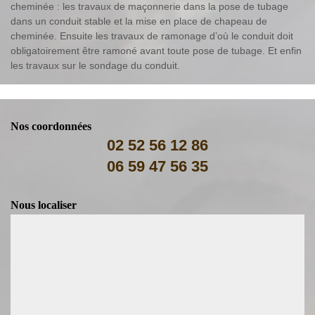
cheminée : les travaux de maçonnerie dans la pose de tubage
dans un conduit stable et la mise en place de chapeau de
cheminée. Ensuite les travaux de ramonage d’où le conduit doit
obligatoirement être ramoné avant toute pose de tubage. Et enfin
les travaux sur le sondage du conduit.
Nos coordonnées
02 52 56 12 86
06 59 47 56 35
Nous localiser