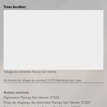
Nous localiser
Tubage de cheminée Parcay Sur Vienne
18 chemin du village de conneuil 37270 Montlouis sur Loire
Autres services
Ramoneur Parcay Sur Vienne 37220
Pose de chapeau de cheminée Parcay Sur Vienne 37220