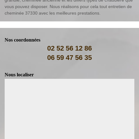
vous pouvez disposer. Nous réalisons pour cela tout entretien de
cheminée 37330 avec les meilleures prestations.
Nos coordonnées
02 52 56 12 86
06 59 47 56 35
Nous localiser