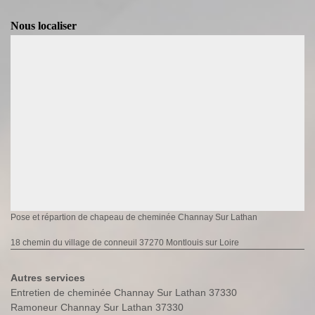
Nous localiser
Pose et répartion de chapeau de cheminée Channay Sur Lathan
18 chemin du village de conneuil 37270 Montlouis sur Loire
Autres services
Entretien de cheminée Channay Sur Lathan 37330
Ramoneur Channay Sur Lathan 37330