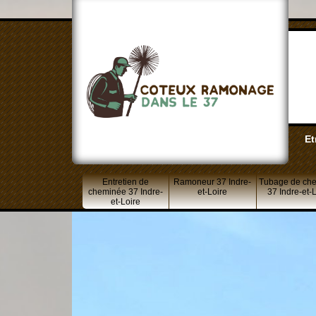
Et
Entretien de
Ramoneur 37 Indre-
Tubage de ch
cheminée 37 Indre-
et-Loire
37 Indre-et-
et-Loire