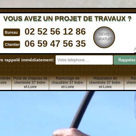
VOUS AVEZ UN PROJET DE TRAVAUX ?
02 52 56 12 86
Bureau
DEVIS
GRATUIT
06 59 47 56 35
Chantier
re rappelé immédiatement:
eminée
Pose de chapeau de
Ramonage de
Réparation de
Ra
Loire
cheminée 37 Indre-
chaudière 37 Indre-
cheminée 37 Indre-
chemi
et-Loire
et-Loire
et-Loire