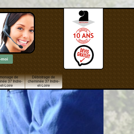
monage de
Débistrage de
née 37 Indre-
cheminée 37 Indre-
et-Loire
et-Loire