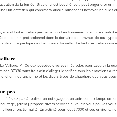
évacuation de la fumée. Si celui-ci est bouché, cela peut engendrer un 
liser un entretien qui consistera ainsi à ramoner et nettoyer les suies 
ttoyage et tout entretien permet le bon fonctionnement de votre conduit 
Coteux est un professionnel dans le domaine des travaux de tout type de
able à chaque type de cheminée à travailler. Le tarif d’entretien sera e
alliere
a Valliere, M. Coteux possède diverses méthodes pour assurer la quali
ée 37330 sans frais afin d’alléger le tarif de tous les entretiens à réa
anulé, cheminée ancienne et les divers types de chaudière que vous pouv
.
 un pro
 n’hésitez pas à réaliser un nettoyage et un entretien de temps en tem
hauffage, {client } propose divers services auxquels vous pouvez vous 
 meilleure fonctionnalité. En activité pour tout 37330 et ses environs, 