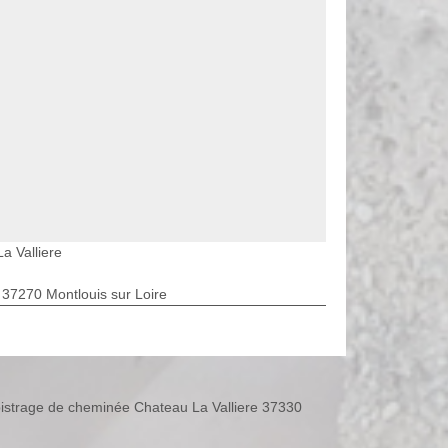
a Valliere
 37270 Montlouis sur Loire
istrage de cheminée Chateau La Valliere 37330