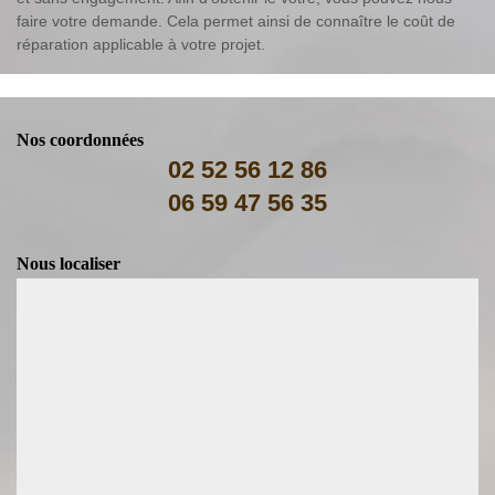
faire votre demande. Cela permet ainsi de connaître le coût de
réparation applicable à votre projet.
Nos coordonnées
02 52 56 12 86
06 59 47 56 35
Nous localiser